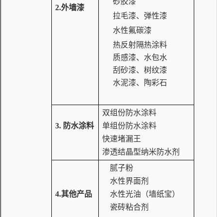
砂胶漆
2.外墙漆
拉毛漆、弹性漆
水性氟碳漆
热反射隔热涂料
质感漆、水包水
刮砂漆、树纹漆
水泥漆、陶彩石
双组份防水涂料
3.
防水涂料
单组份防水涂料
快速堵漏王
渗透结晶型纳米防水剂
腻子粉
水性界面剂
4.其他产品
水性光油（墙纸宝）
瓷砖粘合剂