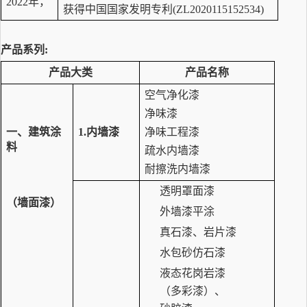
2022年，
获得中国国家发明专利(ZL
2020115152534
)
产品系列
:
产品大类
产品名称
空气净化漆
净味漆
一、
建筑涂
1.内墙漆
净味工程漆
料
疏水内墙漆
耐擦洗内墙漆
透明罩面漆
（墙面漆）
外墙漆平涂
真石漆、岩片漆
水包砂仿石漆
液态花岗岩漆
（多彩漆）、